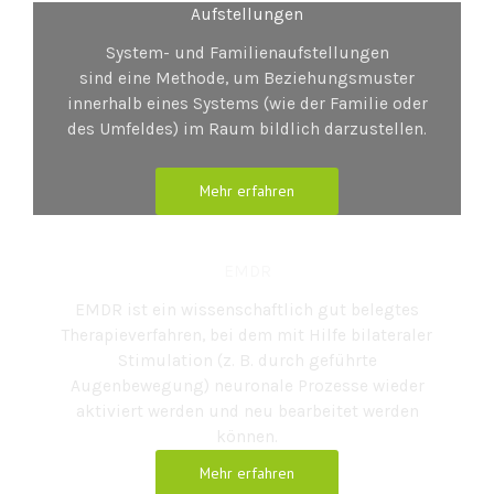
Aufstellungen
System- und Familienaufstellungen
sind eine Methode, um Beziehungsmuster
innerhalb eines Systems (wie der Familie oder
des Umfeldes) im Raum bildlich darzustellen.
Mehr erfahren
EMDR
EMDR ist ein wissenschaftlich gut belegtes
Therapieverfahren, bei dem mit Hilfe bilateraler
Stimulation (z. B. durch geführte
Augenbewegung) neuronale Prozesse wieder
aktiviert werden und neu bearbeitet werden
können.
Mehr erfahren