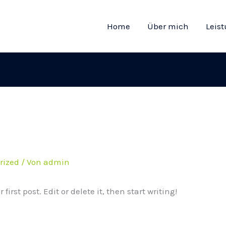
Home
Über mich
Leis
rized
/ Von
admin
irst post. Edit or delete it, then start writing!