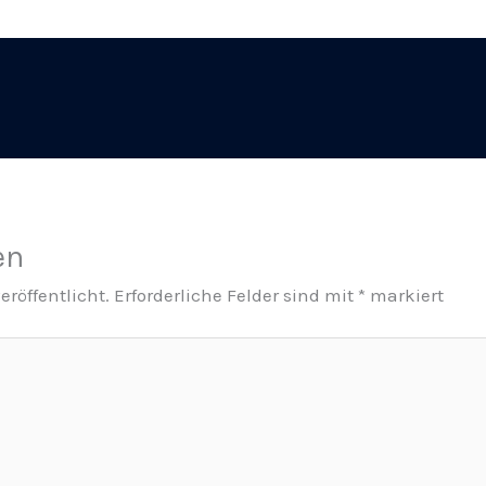
en
eröffentlicht.
Erforderliche Felder sind mit
*
markiert